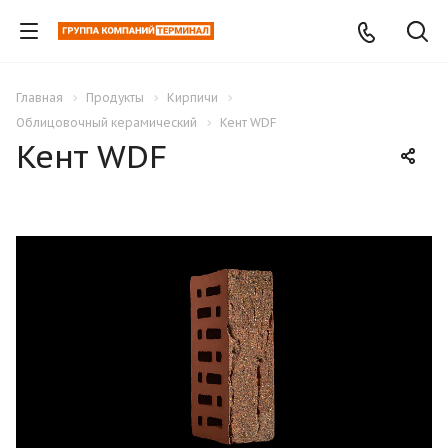
Главная
Продукты
Кирпичи
Облицовочный керамический
Кент WDF
Кент WDF