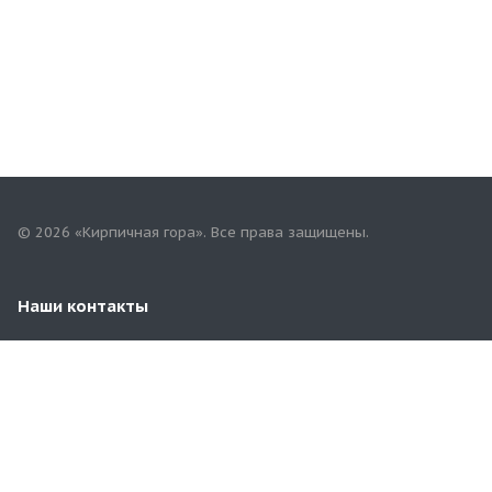
© 2026 «Кирпичная гора». Все права защищены.
Наши контакты
8(353)258-00-81
orbg.kirpichgora@mail.ru
г. Оренбург, пр.Гагарина,59