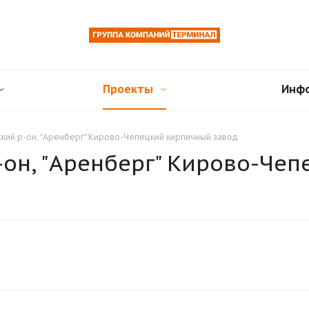
Проекты
Инф
кий р-он, "Аренберг" Кирово-Чепецкий кирпичный завод
-он, "Аренберг" Кирово-Че