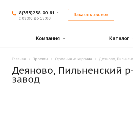
8(353)258-00-81
Заказать звонок
с 08:00 до 18:00
Компания
Каталог
Главная
Проекты
Строения из кирпича
Деяново, Пильненс
Деяново, Пильненский р
завод