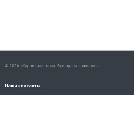
© 2026 «Кирпичная гора». Все права защищены.
Наши контакты
8(353)258-00-81
orbg.kirpichgora@mail.ru
г. Оренбург, пр.Гагарина,59