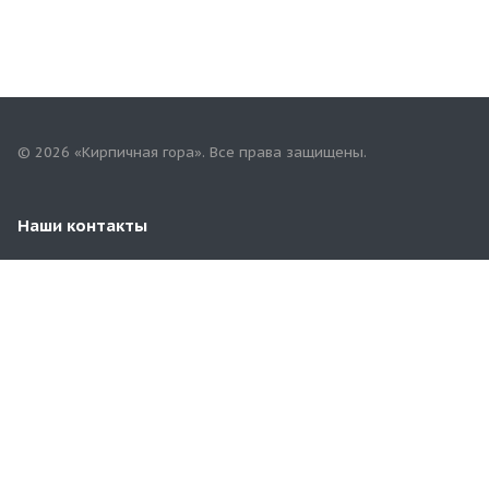
© 2026 «Кирпичная гора». Все права защищены.
Наши контакты
8(353)258-00-81
orbg.kirpichgora@mail.ru
г. Оренбург, пр.Гагарина,59