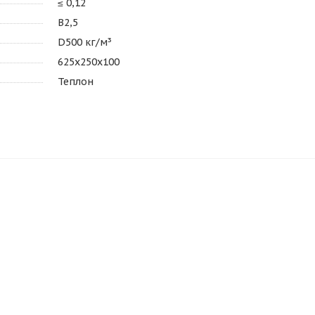
≤ 0,12
В2,5
D500 кг/м³
625х250х100
Теплон