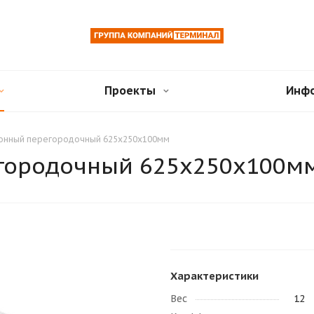
Проекты
Инф
тонный перегородочный 625х250х100мм
егородочный 625х250х100м
Характеристики
Вес
12