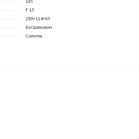
385
F 15
230×114×65
Богданович
Солома