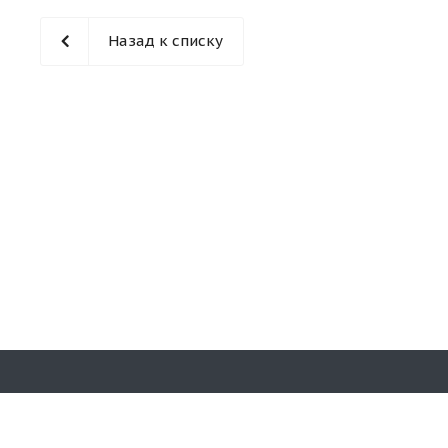
Назад к списку
Наши конт
© 2026 «Кирпичная гора». Все права
защищены.
8(353)