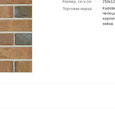
Размер, см х см
250х12
Киров
Торговая марка
Чепец
кирпи
завод