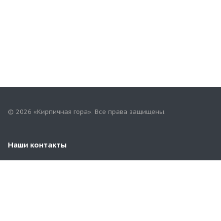
© 2026 «Кирпичная гора». Все права защищены.
Наши контакты
8(353)258-00-81
orbg.kirpichgora@mail.ru
г. Оренбург, пр.Гагарина,59