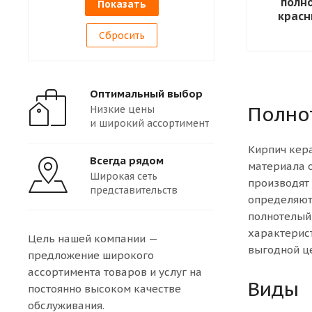
полн
красн
Сбросить
Оптимальный выбор
Полно
Низкие цены
и широкий ассортимент
Кирпич кер
Всегда рядом
материала 
Широкая сеть
производят 
представительств
определяют
полнотелый
характерист
Цель нашей компании —
выгодной це
предложение широкого
ассортимента товаров и услуг на
Виды
постоянно высоком качестве
обслуживания.