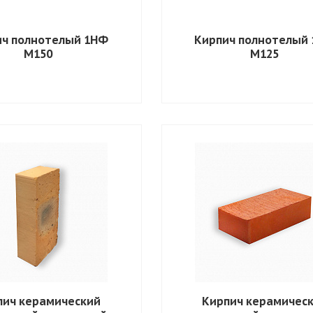
ич полнотелый 1НФ
Кирпич полнотелый
М150
М125
пич керамический
Кирпич керамичес