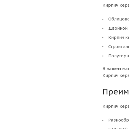
Кирпич кер
Облицов
Двойной.
Кирпич к
Строител
Полуторн
В нашем ма
Кирпич кер
Преим
Кирпич кер
Разнообр