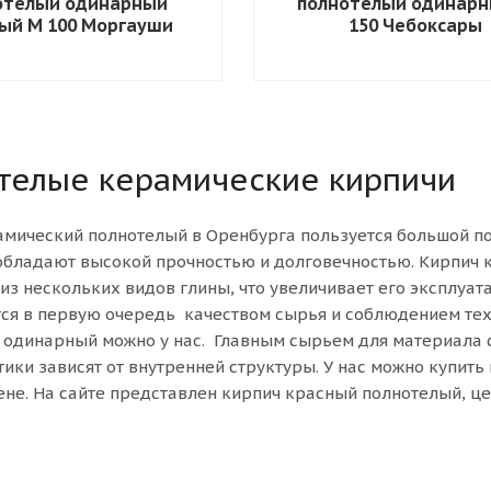
отелый одинарный
полнотелый одинарн
ый М 100 Моргауши
150 Чебоксары
телые керамические кирпичи
амический полнотелый в Оренбурга пользуется большой по
обладают высокой прочностью и долговечностью. Кирпич
из нескольких видов глины, что увеличивает его эксплуа
ся в первую очередь качеством сырья и соблюдением тех
 одинарный можно у нас. Главным сырьем для материала 
ики зависят от внутренней структуры. У нас можно купит
не. На сайте представлен кирпич красный полнотелый, це