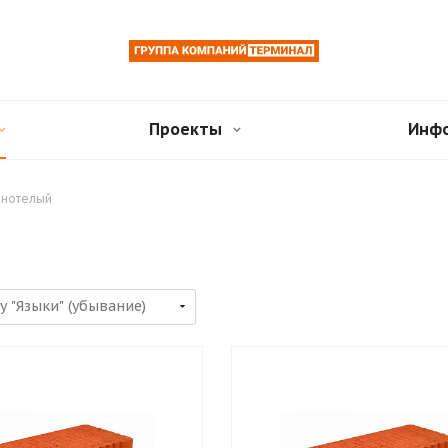
Проекты
Инф
лнотелый