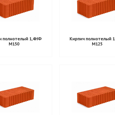
ч полнотелый 1,4НФ
Кирпич полнотелый 
М150
М125