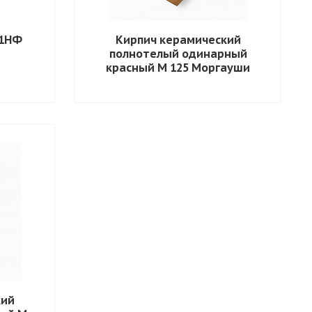
 1НФ
Кирпич керамический
полнотелый одинарный
красный М 125 Моргауши
кий