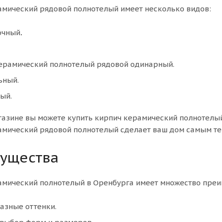
амический рядовой полнотелый имеет несколько видов:
очный
.
ерамический полнотелый рядовой одинарный.
ьный.
ый.
газине вы можете купить кирпич керамический полнотелы
амический рядовой полнотелый сделает ваш дом самым т
ущества
амический полнотелый в Оренбурга имеет множество преи
азные оттенки.