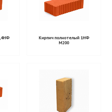
1,4НФ
Кирпич полнотелый 1НФ
М200