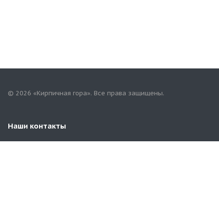
© 2026 «Кирпичная гора». Все права защищены.
Наши контакты
8(353)258-00-81
orbg.kirpichgora@mail.ru
г. Оренбург, пр.Гагарина,59