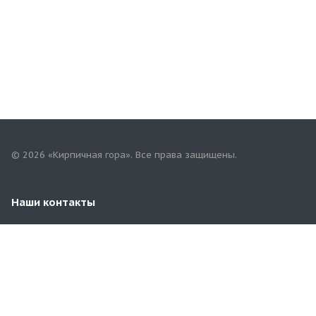
© 2026 «Кирпичная гора». Все права защищены.
Наши контакты
8(353)258-00-81
orbg.kirpichgora@mail.ru
г. Оренбург, пр.Гагарина,59