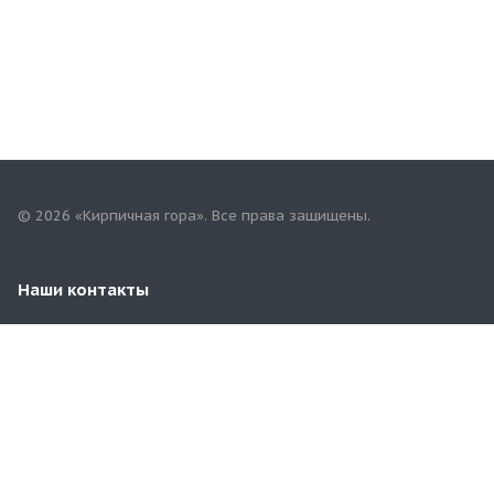
© 2026 «Кирпичная гора». Все права защищены.
Наши контакты
8(353)258-00-81
orbg.kirpichgora@mail.ru
г. Оренбург, пр.Гагарина,59