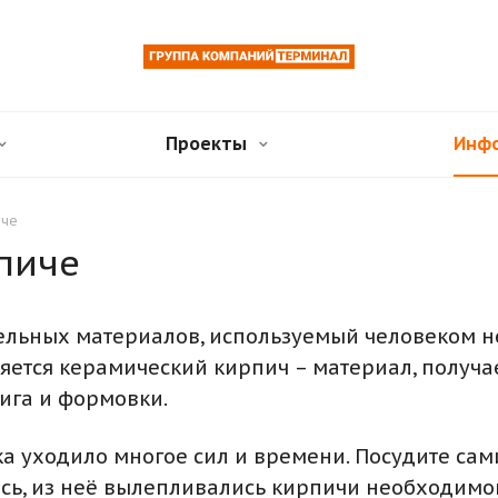
Проекты
Инф
иче
пиче
ельных материалов, используемый человеком не 
ется керамический кирпич – материал, получа
ига и формовки.
а уходило многое сил и времени. Посудите сам
ь, из неё вылепливались кирпичи необходимог