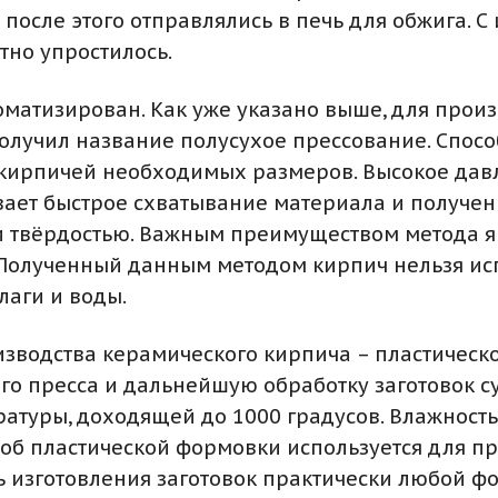
 после этого отправлялись в печь для обжига. 
тно упростилось.
оматизирован. Как уже указано выше, для прои
получил название полусухое прессование. Спос
кирпичей необходимых размеров. Высокое давл
вает быстрое схватывание материала и получен
 твёрдостью. Важным преимуществом метода яв
 Полученный данным методом кирпич нельзя ис
лаги и воды.
зводства керамического кирпича – пластическо
о пресса и дальнейшую обработку заготовок суш
туры, доходящей до 1000 градусов. Влажность г
соб пластической формовки используется для п
 изготовления заготовок практически любой фо