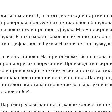
дят испытания. Для этого, из каждой партии п
я проверок используется специальное оборудов
я показатели прочность (буква М в маркировке)
буквы F показывает, какое количество циклов
ества. Цифра после буквы М означает нагрузку,
 очень широка. Материал может использоваться
боров и других сооружений. Производство кирпи
о и превосходные технические характеристики.
меет красновато-коричневый оттенок. Палитра 
полнотелого кирпича отношение влаги к сухой м
ставляет 6 %.
Параметр указывает на то, какое количество те
ин квадратный метр. Показатель должен иметь