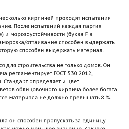
о несколько кирпичей проходят испытания
ание. После испытаний каждая партия
 и морозоустойчивости (буква F в
 заморозка/оттаивание способен выдержать
 которую способен выдержать материал.
 для строительства не только домов. Он
ча регламентирует ГОСТ 530 2012,
 Стандарт определяет и цвет
цветов облицовочного кирпича более богата
ассе материала не должно превышать 8 %.
пла он способен пропускать за единицу
 как можно меньшее значение. Как уже