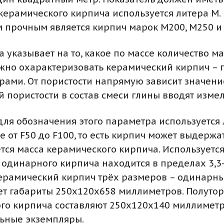
керамического кирпича используется литера М.
м прочным является кирпич марок М200, М250 и
 указывает на то, какое по массе количество 
жно охарактеризовать керамический кирпич – п
рами. От пористости напрямую зависит значени
 пористости в состав смеси глины вводят измел
для обозначения этого параметра используется 
от F50 до F100, то есть кирпич может выдержат
тся масса керамического кирпича. Используется
одинарного кирпича находится в пределах 3,3-3
ерамический кирпич трёх размеров – одинарны
т габариты 250х120х658 миллиметров. Полуто
го кирпича составляют 250х120х140 миллиметро
льные экземпляры.