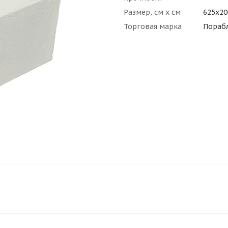
Размер, см х см
625x20
Торговая марка
Пораб