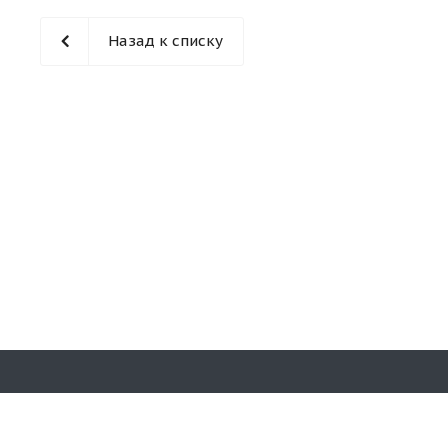
Назад к списку
Наши конт
© 2026 «Кирпичная гора». Все права
защищены.
8(353)